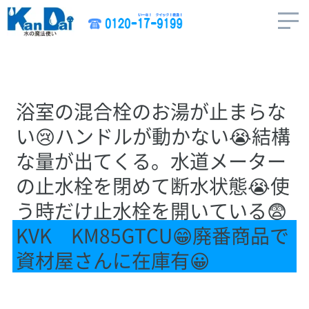
浴室の混合栓のお湯が止まらな
い😢ハンドルが動かない😭結構
な量が出てくる。水道メーター
の止水栓を閉めて断水状態😭使
う時だけ止水栓を開いている😨
KVK KM85GTCU😁廃番商品で
資材屋さんに在庫有😀