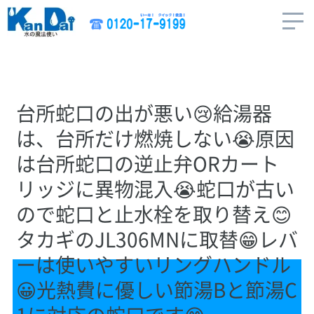
台所蛇口の出が悪い😢給湯器
は、台所だけ燃焼しない😭原因
は台所蛇口の逆止弁ORカート
リッジに異物混入😭蛇口が古い
ので蛇口と止水栓を取り替え😊
タカギのJL306MNに取替😁レバ
ーは使いやすいリングハンドル
😀光熱費に優しい節湯Bと節湯C