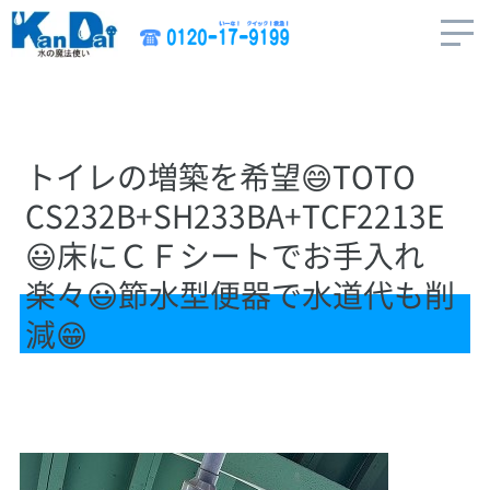
トイレの増築を希望😄TOTO
CS232B+SH233BA+TCF2213E
😃床にＣＦシートでお手入れ
楽々😃節水型便器で水道代も削
減😁