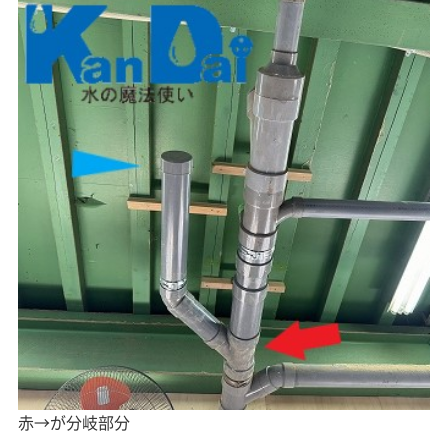
赤→が分岐部分