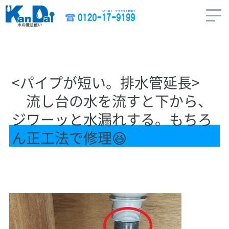
<パイプが短い。排水管延長>
流し台の水を流すと下から、
ジワーッと水漏れする。もちろ
ん正工法で修理😆